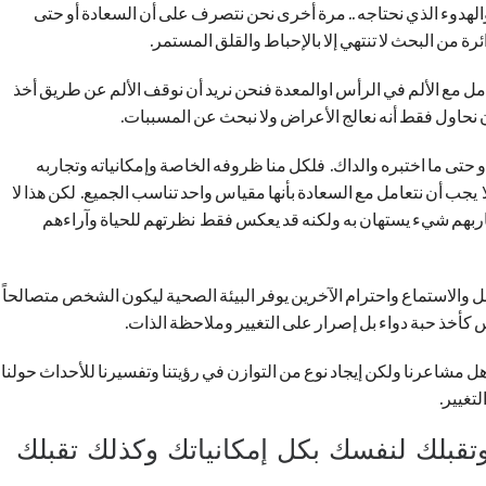
والهدوء الذي نحتاجه .. مرة أخرى نحن نتصرف على أن السعادة أو حتى
 من البحث لا تنتهي إلا بالإحباط والقلق المستمر.
ل مع الألم في الرأس اوالمعدة فنحن نريد أن نوقف الألم عن طريق أخذ
ان نحاول فقط أنه نعالج الأعراض ولا نبحث عن المسببات.
و حتى ما اختبره والداك. فلكل منا ظروفه الخاصة وإمكانياته وتجاربه
يجب أن نتعامل مع السعادة بأنها مقياس واحد تناسب الجميع. لكن هذا لا
اربهم شيء يستهان به ولكنه قد يعكس فقط نظرتهم للحياة وآراءهم
ل والاستماع واحترام الآخرين يوفر البيئة الصحية ليكون الشخص متصالحاً
س كأخذ حبة دواء بل إصرار على التغيير وملاحظة الذات.
اهل مشاعرنا ولكن إيجاد نوع من التوازن في رؤيتنا وتفسيرنا للأحداث حولنا
تغيير.
تقبلك لنفسك بكل إمكانياتك وكذلك تقبلك