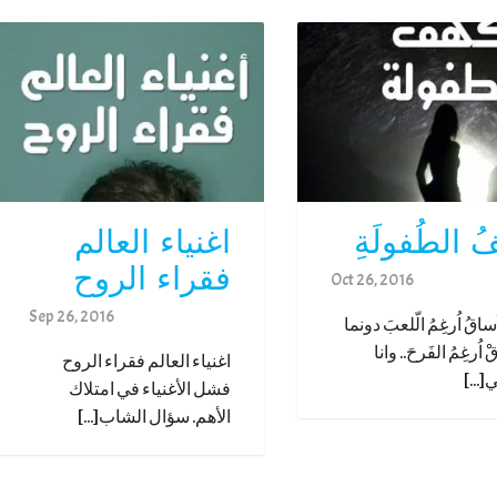
فُ الطُفولَةِ
اغنياء العالم
فقراء الروح
Oct 26, 2016
Sep 26, 2016
ُساقُ اُرغِمُ الّلعبَ دونما
 اُرغِمُ الفَرحَ.. وانا
اغنياء العالم فقراء الروح
[...]
فشل الأغنياء في امتلاك
الأهم. سؤال الشاب[...]