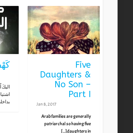
Five
كَهْ
Daughters &
No Son –
اليكَ ا
Part I
اشتياقْ
بداخلي
Jan 8, 2017
Arab families are generally
patriarchal so having five
daughters in[...]