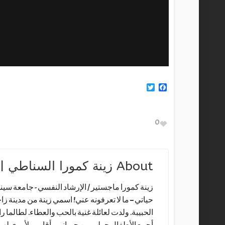
Twitter
Facebook
0
About
زينة كمورا السناطي | ina Kamoura
زينة كمورا ماجستير / الإرشاد النفسي - جامعة سينسن
حياتي – ما لا تعرفونه عني! اسمي زينة من مدينة ز
الحبيبة. ولدت لعائلة غنية بالحب والعطاء. لطالما ر