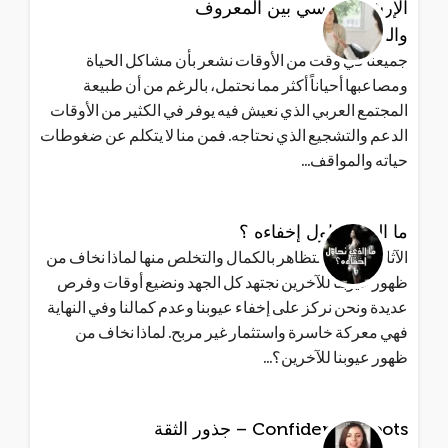
الإرشاد النفسي بين المعروف
والمجهول
جميعنا في وقت من الأوقات نشعر بأن مشاكل الحياة
ومصاعبها أحياناً أكثر مما نحتمل، بالرغم من أن طبيعة
المجتمع العربي الذي نعيش فيه يوفر في الكثير من الأوقات
الدعم والتشجيع الذي نحتاجه. فمن منا لا يتكلم عن ضغوطات
حياته والمواقف...
ما الذي نحاول إخفاءه ؟
الآثار السلبية للتظاهر بالكمال والتخلص منها لماذا نخاف من
ظهور عيوبنا للآخرين نجتهد كل الجهد ونضيع أوقات وفرص
عديدة ونحن نركز على إخفاء عيوبنا وعدم كمالنا وفي النهاية
فهي معركة خاسرة واستثمار غير مربح. لماذا نخاف من
ظهور عيوبنا للآخرين؟...
Confidence Roots – جذور الثقة