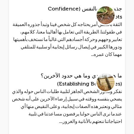
جذور الثقة بالنفس (Confidence
Roots)
الثقة بالنفس أمر يحتاجه كل شخص فينا وتبدأ جذوره العميقة
في طفولتنا. الطريقة التي تعامل بها أهالينا معنا، كلامهم،
تعابير وجههم وحركة أجسادهم التي غالباً ما نستخف بأهميتها
ودورها الكبير في إيصال رسائل إيجابية أو سلبية للمتلقي
مهما كان عمره...
ما هي حدودي وما هي حدود الآخرين؟
(Establishing Boundaries)
نفكر ونصور الشخص الجاهز لتلبية طلبات الناس حوله والذي
يضحي بنفسه ووقته في سبيل إرضاء الآخرين على أنه شخص
مثالي ونعتبر هذه الصفات إيجابية، وعلى النقيض منها أي
عندما نرى الناس حولنا يرفضون مساعدتنا في تلبية
احتياجاتنا ننعتهم بالأنانية والغرور....