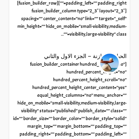
padding_left=”” padding_right=””][fusion_builder_row]
[fusion_builder_column type=”2_3″ layout=”2_3″
spacing=”” center_content=”no” link=”” target=”_self”
min_height=”” hide_on_mobile=”small-visibility,medium-
visibility,large-visibility” class=””...
الحياة المتوازنة – الجزء الاول والثاني
[fusion_builder_container hundred_percent=”no”
hundred_percent_height=”no”
hundred_percent_height_scroll=”no”
hundred_percent_height_center_content=”yes”
equal_height_columns=”no” menu_anchor=””
hide_on_mobile=”small-visibility,medium-visibility,large-
visibility” status=”published” publish_date=”” class=””
id=”” border_size=”” border_color=”” border_style=”solid”
margin_top=”” margin_bottom=”” padding_top=””
padding_right=”” padding_bottom=”” padding_left=””