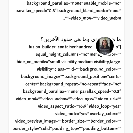
background_parallax=”none” enable_mobile=”no”
parallax_speed=”0.3″ background_blend_mode=”none”
video_mp4=”” video_webm=””...
ما هي حدودي وما هي حدود الآخرين؟
[fusion_builder_container hundred_percent=”no”
equal_height_columns=”no” menu_anchor=””
hide_on_mobile=”small-visibility,medium-visibility,large-
visibility” class=”” id=”” background_color=””
background_image=”” background_position=”center
center” background_repeat=”no-repeat” fade=”no”
background_parallax=”none” parallax_speed=”0.3″
video_mp4=”” video_webm=”” video_ogv=”” video_url=””
video_aspect_ratio=”16:9″ video_loop=”yes”
video_mute=”yes” overlay_color=””
video_preview_image=”” border_size=”” border_color=””
border_style=”solid” padding_top=”” padding_bottom=””