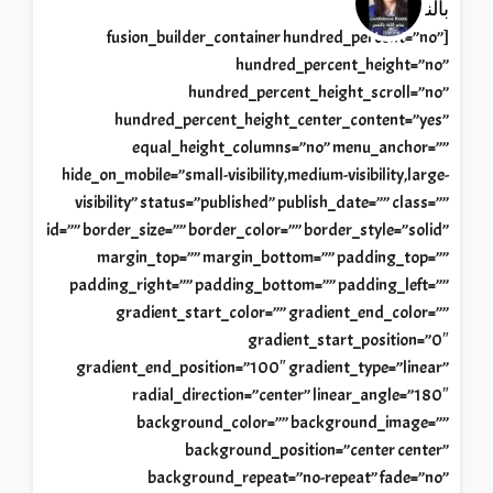
بالنفس
[fusion_builder_container hundred_percent=”no”
hundred_percent_height=”no”
hundred_percent_height_scroll=”no”
hundred_percent_height_center_content=”yes”
equal_height_columns=”no” menu_anchor=””
hide_on_mobile=”small-visibility,medium-visibility,large-
visibility” status=”published” publish_date=”” class=””
id=”” border_size=”” border_color=”” border_style=”solid”
margin_top=”” margin_bottom=”” padding_top=””
padding_right=”” padding_bottom=”” padding_left=””
gradient_start_color=”” gradient_end_color=””
gradient_start_position=”0″
gradient_end_position=”100″ gradient_type=”linear”
radial_direction=”center” linear_angle=”180″
background_color=”” background_image=””
background_position=”center center”
background_repeat=”no-repeat” fade=”no”