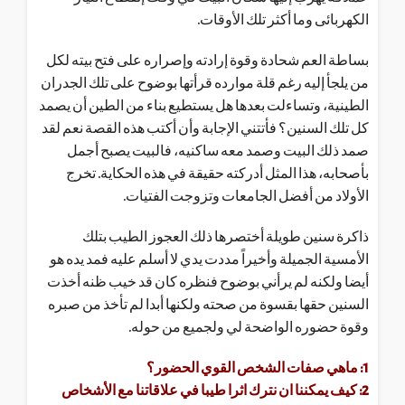
الكهربائى وما أكثر تلك الأوقات.
بساطة العم شحادة وقوة إرادته وإصراره على فتح بيته لكل
من يلجأ إليه رغم قلة موارده قرأتها بوضوح على تلك الجدران
الطينية، وتساءلت بعدها هل يستطيع بناء من الطين أن يصمد
كل تلك السنين؟ فأتتني الإجابة وأن أكتب هذه القصة نعم لقد
صمد ذلك البيت وصمد معه ساكنيه، فالبيت يصبح أجمل
بأصحابه، هذا المثل أدركته حقيقة في هذه الحكاية. تخرج
الأولاد من أفضل الجامعات وتزوجت الفتيات.
ذاكرة سنين طويلة أختصرها ذلك العجوز الطيب بتلك
الأمسية الجميلة وأخيراً مددت يدي لا أسلم عليه فمد يده هو
أيضا ولكنه لم يرأني بوضوح فنظره كان قد خيب ظنه أخذت
السنين حقها بقسوة من صحته ولكنها أبدا لم تأخذ من صبره
وقوة حضوره الواضحة لي ولجميع من حوله.
1: ماهي صفات الشخص القوي الحضور؟
2: كيف يمكننا ان نترك اثرا طيبا في علاقاتنا مع الأشخاص