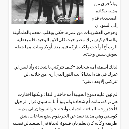
وبالأحرى من
مدينة نيكادة
الصعيدية، قدم
إلى السودان
وهو في العشرينات من عمره، حكى وبقلب مفعم بالطمأنينة
والسلام كيف ترك مصر حيث كان الابن الوحيد، فلم يعطيه
الرب أخ أو أخت ولكنه باركه فيما بعد بأولاد وبنات. مما جعله
يعوض سنين وحدته.
لذلك أسمته أمه شحادة. “كيف تتركني يا شحادة وأنا ليس لي
غيرك في هذه الدنيا؟ أنت النور الذي أرى من خلاله، لن
تتركني إلا بعد دفني”.
لم تهن عليه دموع الحبيبة أمه فاختار البقاء ولكنها اختارت
هي تركه، ماتت أم شحادة ولم يبق أمامه سوى قرار الرحيل،
فأخذ زوجته اليافعة الشباب وأتجه نحو السودان إلى مدينة
كوستي وهي مدينة تبعد عن الخرطوم بضع ساعات، شق
طريقه وكأنه كان يعلم بان قسوة الحياة في الصعيد لن تضنيه