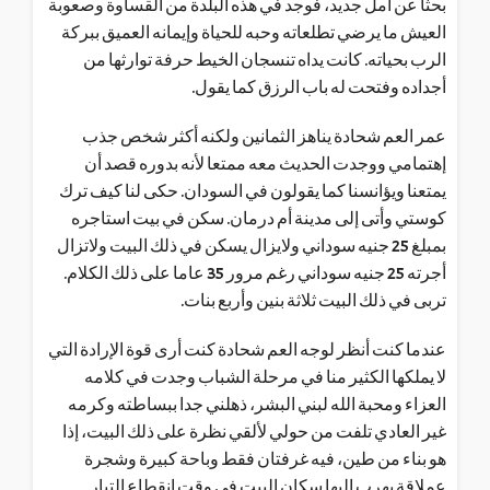
بحثا عن أمل جديد، فوجد في هذه البلدة من القساوة وصعوبة
العيش ما يرضي تطلعاته وحبه للحياة وإيمانه العميق ببركة
الرب بحياته. كانت يداه تنسجان الخيط حرفة توارثها من
أجداده وفتحت له باب الرزق كما يقول.
عمر العم شحادة يناهز الثمانين ولكنه أكثر شخص جذب
إهتمامي ووجدت الحديث معه ممتعا لأنه بدوره قصد أن
يمتعنا ويؤانسنا كما يقولون في السودان. حكى لنا كيف ترك
كوستي وأتى إلى مدينة أم درمان. سكن في بيت استاجره
بمبلغ 25 جنيه سوداني ولايزال يسكن في ذلك البيت ولاتزال
أجرته 25 جنيه سوداني رغم مرور 35 عاما على ذلك الكلام.
تربى في ذلك البيت ثلاثة بنين وأربع بنات.
عندما كنت أنظر لوجه العم شحادة كنت أرى قوة الإرادة التي
لا يملكها الكثير منا في مرحلة الشباب وجدت في كلامه
العزاء ومحبة الله لبني البشر، ذهلني جدا ببساطته وكرمه
غير العادي تلفت من حولي لألقي نظرة على ذلك البيت، إذا
هو بناء من طين، فيه غرفتان فقط وباحة كبيرة وشجرة
عملاقة يهرب إليها سكان البيت في وقت إنقطاع التيار