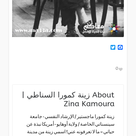
Twitter
Facebook
0
About
زينة كمورا السناطي |
Zina Kamoura
زينة كمورا ماجستير / الإرشاد النفسي - جامعة
سينسناتي الخاصة / ولاية أوهايو - أمريكا نبذة عن
حياتي – ما لا تعرفونه عني! اسمي زينة من مدينة