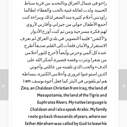
زاخو في شمال العراق وبالتحديد من قرية سناط
الحبيبة. ولدت لعائلة غنية بالحب والعطاء. لطالما
راودتني أحلام كثيرة منذ الصغر لذلك وببراءة كنت
أجمع الأطفال حولي من جيراني وأقاربي لأروي
لهم فكرة مسرحية ومن ثم كنت أوزع الأدوار
و”آكشن” فليبدأ التصوير. في بلدي العراق لم نعرف
الاستقرار والأمان فلجأت إلى القلم صديقاً أطرح
عنده كل ألمي وحزني وأيضاً لأخرج للنور أحلامي
من شعرا ونثرت وقصة قصيرة. أشكر الله على
الدفء والحب الذي تلقيته من عائلتي وأخوتي
الذين استوعبوا غروري وأحلامي الكثيرة، ببساطة
هم لم يلقوني في البئر كما فعل أخوة يوسف. I am
Zina, an Chaldean Christian from Iraq, the land of
Mesopotamia, the land of the Tigris and
Euphrates Rivers. My native language is
Chaldean and I also speak Arabic. My family
roots go back thousands of years, where our
father Abraham was called by God to leave his