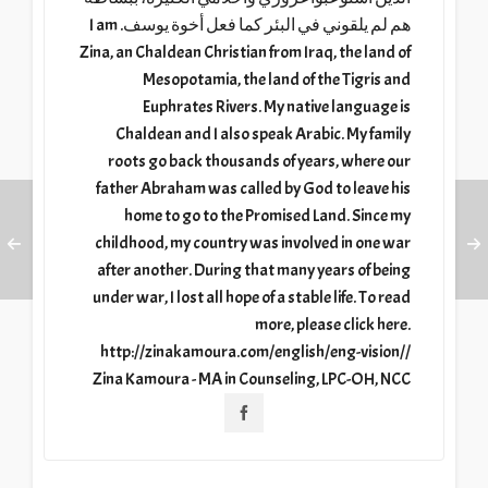
هم لم يلقوني في البئر كما فعل أخوة يوسف. I am
Zina, an Chaldean Christian from Iraq, the land of
Mesopotamia, the land of the Tigris and
Euphrates Rivers. My native language is
Chaldean and I also speak Arabic. My family
roots go back thousands of years, where our
father Abraham was called by God to leave his
home to go to the Promised Land. Since my
childhood, my country was involved in one war
after another. During that many years of being
under war, I lost all hope of a stable life. To read
more, please click here.
http://zinakamoura.com/english/eng-vision//
Zina Kamoura - MA in Counseling, LPC-OH, NCC