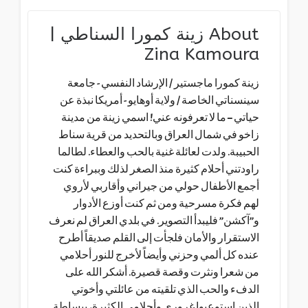
About
زينة كمورا السناطي |
Zina Kamoura
زينة كمورا ماجستير / الإرشاد النفسي - جامعة
سينسناتي الخاصة / ولاية أوهايو - أمريكا نبذة عن
حياتي – ما لا تعرفونه عني! اسمي زينة من مدينة
زاخو في شمال العراق وبالتحديد من قرية سناط
الحبيبة. ولدت لعائلة غنية بالحب والعطاء. لطالما
راودتني أحلام كثيرة منذ الصغر لذلك وببراءة كنت
أجمع الأطفال حولي من جيراني وأقاربي لأروي
لهم فكرة مسرحية ومن ثم كنت أوزع الأدوار
و”آكشن” فليبدأ التصوير. في بلدي العراق لم نعرف
الاستقرار والأمان فلجأت إلى القلم صديقاً أطرح
عنده كل ألمي وحزني وأيضاً لأخرج للنور أحلامي
من شعرا ونثرت وقصة قصيرة. أشكر الله على
الدفء والحب الذي تلقيته من عائلتي وأخوتي
الذين استوعبوا غروري وأحلامي الكثيرة، ببساطة